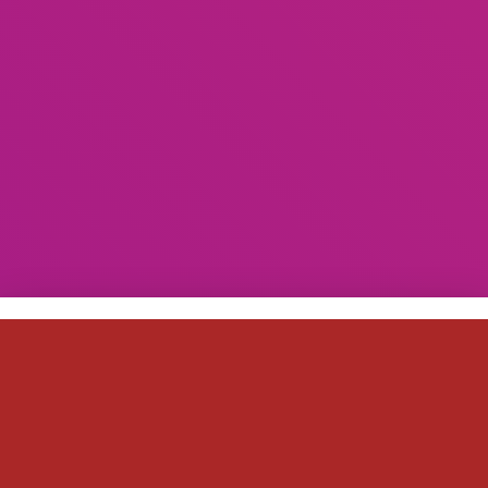
ACTUALITÉS
Jeudi 13 décembre : Dégustation
de Whiskies ou Rhums… Surprise
!!