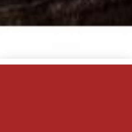
A noter sur vos agendas
:
Première dégustation de whisky de l’année !
Dégustation de Whisky : » 100 % découverte » avec la
Maison du Whisky et biensur Yann, himself !!!
Au programme découverte de nouvelles distilleries et de
nouveaux whiskies sous d’autres horizons.