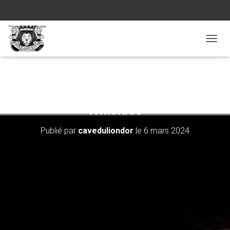
D
É
P
L
I
Jeudi 28 mars : Dégustation de
E
R
Whiskies
L
A
Publié par
caveduliondor
le
6 mars 2024
N
A
V
I
G
A
T
I
O
N