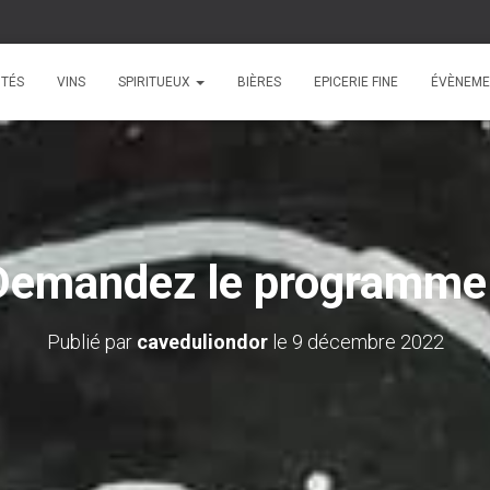
ITÉS
VINS
SPIRITUEUX
BIÈRES
EPICERIE FINE
ÉVÈNEME
Demandez le programme 
Publié par
caveduliondor
le
9 décembre 2022