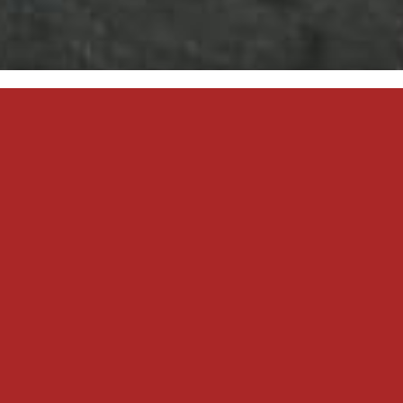
 24 décembre.
bre de 15h à 19h.
et toute commande un peu conséquente ( Nous
d’anticiper vos achats !)
vec toujours nos sélections de Noël :