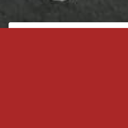
Cave Ouverte en continue les 22, 23 et
Cave Ouverte les lundis 12 et 19 décem
Cave Fermée les 25 et 26 décembre.
Pensez à réservez vos paniers gourmands 
n’avons pas de stagiaires cette année, merci 
Nous serons ouverts aux heures habituelles a
Thés de Noël « Dammann »