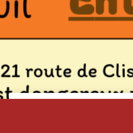
SAVE THE DATE !
********Flower Power***********