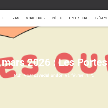
ITÉS
VINS
SPIRITUEUX
BIÈRES
EPICERIE FINE
ÉVÈNEME
mars 2026 : Les Portes
Publié par
caveduliondor
le
6 février 2026