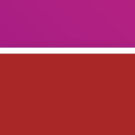
A compter du 4 mars prochain venez (re)découvrir le
Périgord à travers Ter’Raz rouge ou blanc.
Pour 6 bouteilles achetées, 5€ par bouteille au lieu de
5,50€.
A très vite…