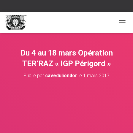
D
É
P
L
I
Du 4 au 18 mars Opération
E
R
TER’RAZ « IGP Périgord »
L
A
Publié par
caveduliondor
le
1 mars 2017
N
A
V
I
G
A
T
I
O
N